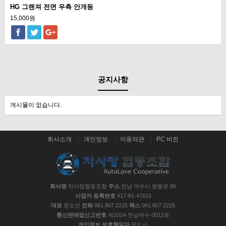
HG 그랜져 전면 우측 안개등
15,000원
공지사항
게시물이 없습니다.
회사소개
개인정보
이용약관
PC 버전
회사명
차사랑협동조합
주소
전남 여수시 쌍봉로 86
사업자 등록번호
417-81-47615
대표
문도선
전화
061.807.2225
팩스
061.807.2226
통신판매업신고번호
제2014-전남여수-0012호
개인정보 보호책임자
문도선