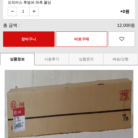
오피러스 후범퍼 좌측 몰딩
+0원
총 금액 :
12,000원
상품정보
사용후기
상품문의
배송/교환