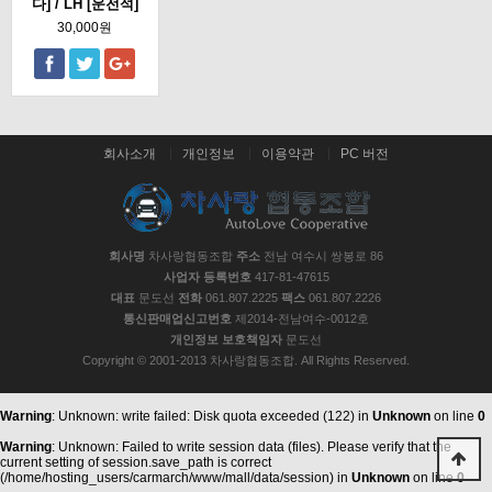
다] / LH [운전석]
30,000원
회사소개
개인정보
이용약관
PC 버전
회사명
차사랑협동조합
주소
전남 여수시 쌍봉로 86
사업자 등록번호
417-81-47615
대표
문도선
전화
061.807.2225
팩스
061.807.2226
통신판매업신고번호
제2014-전남여수-0012호
개인정보 보호책임자
문도선
Copyright © 2001-2013 차사랑협동조합. All Rights Reserved.
Warning
: Unknown: write failed: Disk quota exceeded (122) in
Unknown
on line
0
Warning
: Unknown: Failed to write session data (files). Please verify that the
current setting of session.save_path is correct
(/home/hosting_users/carmarch/www/mall/data/session) in
Unknown
on line
0