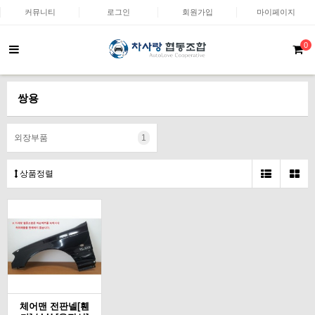
커뮤니티
로그인
회원가입
마이페이지
0
쌍용
외장부품
1
상품정렬
체어맨 전판넬[휀