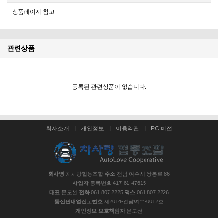
상품페이지 참고
관련상품
등록된 관련상품이 없습니다.
회사소개
개인정보
이용약관
PC 버전
회사명
차사랑협동조합
주소
전남 여수시 쌍봉로 86
사업자 등록번호
417-81-47615
대표
문도선
전화
061.807.2225
팩스
061.807.2226
통신판매업신고번호
제2014-전남여수-0012호
개인정보 보호책임자
문도선