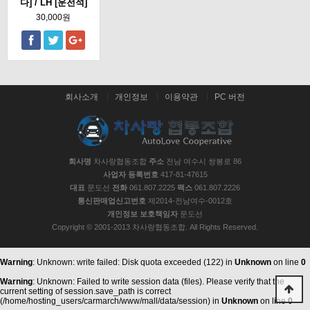
다] / LH [운전석]
30,000원
회사소개
개인정보
이용약관
PC 버전
회사명
차사랑협동조합
주소
전남 여수시 쌍봉로 86
사업자 등록번호
417-81-47615
대표
문도선
전화
061.807.2225
팩스
061.807.2226
통신판매업신고번호
제2014-전남여수-0012호
개인정보 보호책임자
문도선
Copyright © 2001-2013 차사랑협동조합. All Rights Reserved.
Warning
: Unknown: write failed: Disk quota exceeded (122) in
Unknown
on line
0
Warning
: Unknown: Failed to write session data (files). Please verify that the
current setting of session.save_path is correct
(/home/hosting_users/carmarch/www/mall/data/session) in
Unknown
on line
0