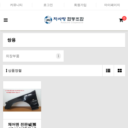
커뮤니티
로그인
회원가입
마이페이지
0
쌍용
외장부품
1
상품정렬
체어맨 전판넬[휀