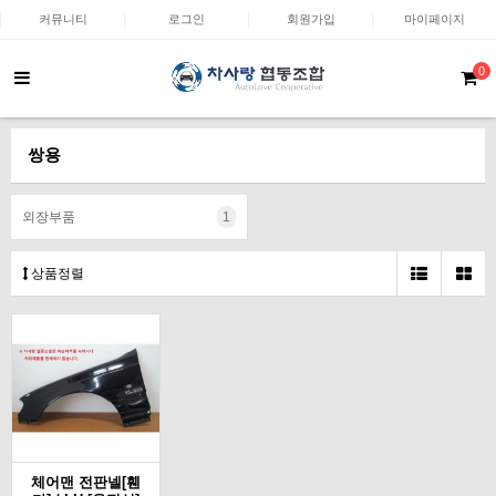
커뮤니티
로그인
회원가입
마이페이지
0
쌍용
외장부품
1
상품정렬
체어맨 전판넬[휀