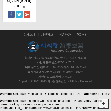
다] / LH [운전석]
30,000원
회사소개
개인정보
이용약관
PC 버전
회사명
차사랑협동조합
주소
전남 여수시 쌍봉로 86
사업자 등록번호
417-81-47615
대표
문도선
전화
061.807.2225
팩스
061.807.2226
통신판매업신고번호
제2014-전남여수-0012호
개인정보 보호책임자
문도선
Copyright © 2001-2013 차사랑협동조합. All Rights Reserved.
Warning
: Unknown: write failed: Disk quota exceeded (122) in
Unknown
on line
0
Warning
: Unknown: Failed to write session data (files). Please verify that the
current setting of session.save_path is correct
(/home/hosting_users/carmarch/www/mall/data/session) in
Unknown
on line
0