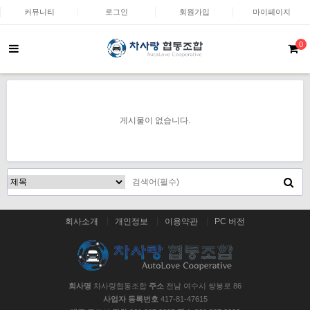
커뮤니티
로그인
회원가입
마이페이지
0
게시물이 없습니다.
회사소개
개인정보
이용약관
PC 버전
회사명
차사랑협동조합
주소
전남 여수시 쌍봉로 86
사업자 등록번호
417-81-47615