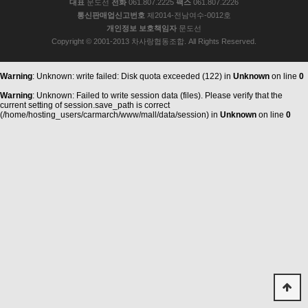
대표
문도선
전화
061.807.2225
팩스
061.807.2226
통신판매업신고번호
제2014-전남여수-0012호
개인정보 보호책임자
문도선
Copyright © 2001-2013 차사랑협동조합. All Rights Reserved.
Warning
: Unknown: write failed: Disk quota exceeded (122) in
Unknown
on line
0
Warning
: Unknown: Failed to write session data (files). Please verify that the
current setting of session.save_path is correct
(/home/hosting_users/carmarch/www/mall/data/session) in
Unknown
on line
0